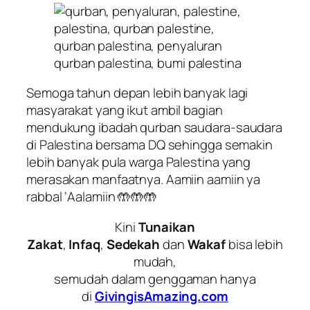
Semoga tahun depan lebih banyak lagi
masyarakat yang ikut ambil bagian
mendukung ibadah qurban saudara-saudara
di Palestina bersama DQ sehingga semakin
lebih banyak pula warga Palestina yang
merasakan manfaatnya. Aamiin aamiin ya
rabbal ‘Aalamiin 🤲🤲🤲
Kini
Tunaikan
Zakat
,
Infaq
,
Sedekah
dan
Wakaf
bisa lebih
mudah,
semudah dalam genggaman hanya
di
GivingisAmazing.com