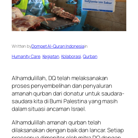
Written by
Dompet Al-Quran Indonesia
in
Humanity Care
, 
Kegiatan
, 
Kolaborasi
, 
Qurban
Alhamdulillah, DQ telah melaksanakan
proses penyembelihan dan penyaluran
amanah qurban dari donatur untuk saudara-
saudara kita di Bumi Palestina yang masih
dalam situasi ancaman Israel.
Alhamdulillah amanah qurban telah
dilaksanakan dengan baik dan lancar. Setiap
prosesnya dimonitor oleh mitra DQ dengan