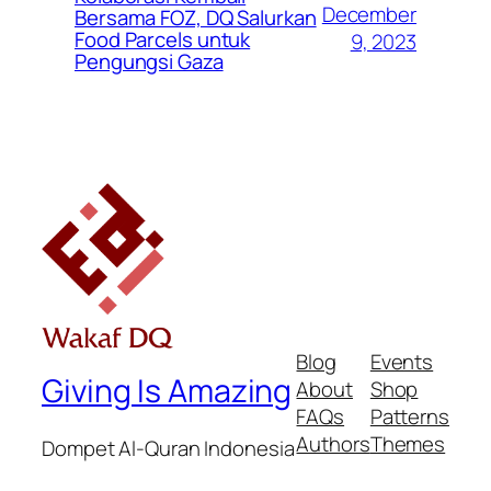
December
Bersama FOZ, DQ Salurkan
Food Parcels untuk
9, 2023
Pengungsi Gaza
Blog
Events
Giving Is Amazing
About
Shop
FAQs
Patterns
Authors
Themes
Dompet Al-Quran Indonesia