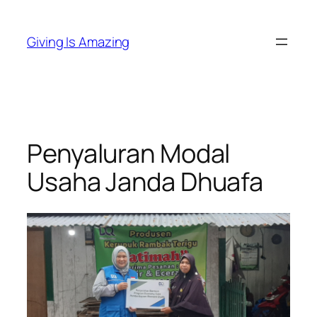
Skip
to
Giving Is Amazing
content
Penyaluran Modal
Usaha Janda Dhuafa