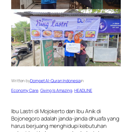
Written by
Dompet Al-Quran Indonesia
in
Economy Care
, 
Giving Is Amazing
, 
HEADLINE
Ibu Lastri di Mojokerto dan Ibu Anik di
Bojonegoro adalah janda-janda dhuafa yang
harus berjuang menghidupi kebutuhan