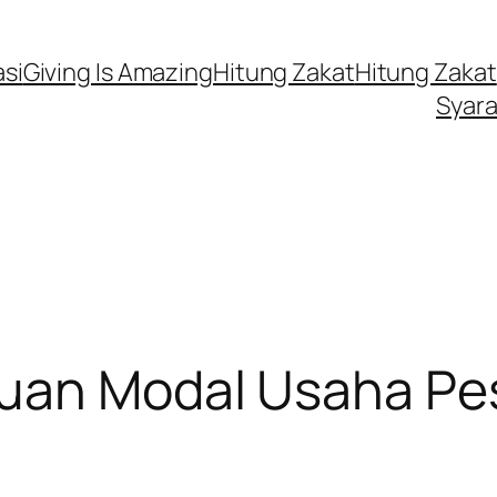
si
Giving Is Amazing
Hitung Zakat
Hitung Zakat
Syara
uan Modal Usaha Pe