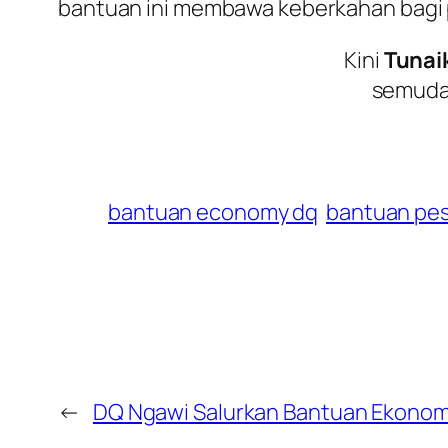
bantuan ini membawa keberkahan bagi pa
Kini
Tunai
semuda
bantuan economy dq
bantuan pe
←
DQ Ngawi Salurkan Bantuan Ekonomi