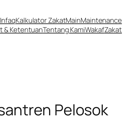
Infaq
Kalkulator Zakat
Main
Maintenance
t & Ketentuan
Tentang Kami
Wakaf
Zakat
santren Pelosok