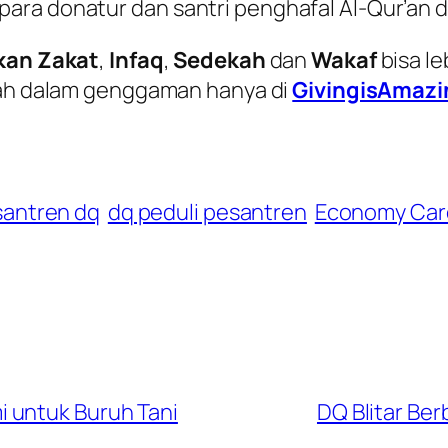
ra donatur dan santri penghafal Al-Qur’an d
kan Zakat
,
Infaq
,
Sedekah
dan
Wakaf
bisa l
h dalam genggaman hanya di
GivingisAmaz
santren dq
dq peduli pesantren
Economy Car
 untuk Buruh Tani
DQ Blitar Ber