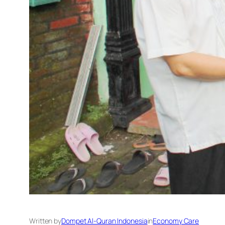
Written by
Dompet Al-Quran Indonesia
in
Economy Care