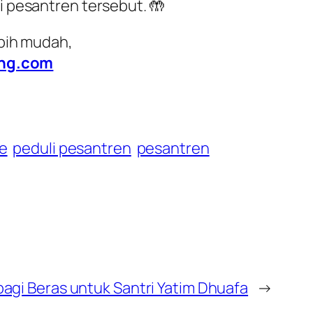
i pesantren tersebut. 🤲
ebih mudah,
ing.com
e
peduli pesantren
pesantren
bagi Beras untuk Santri Yatim Dhuafa
→