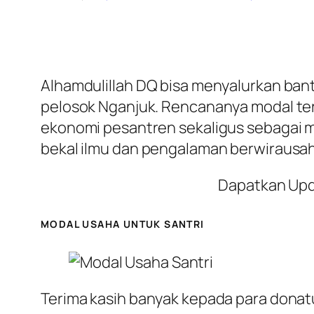
Alhamdulillah DQ bisa menyalurkan ba
pelosok Nganjuk. Rencananya modal t
ekonomi pesantren sekaligus sebagai me
bekal ilmu dan pengalaman berwirausa
Dapatkan Upda
MODAL USAHA UNTUK SANTRI
Terima kasih banyak kepada para donatu