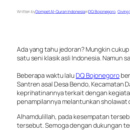
Written by
Dompet Al-Quran Indonesia
in
DQ Bojonegoro
, 
Giving
Ada yang tahu jedoran? Mungkin cukup a
satu seni klasik asli Indonesia. Namun 
Beberapa waktu lalu
DQ Bojonegoro
ber
Santren asal Desa Bendo, Kecamatan D
keprihatinannya terkait dengan kegiatan 
penampilannya melantunkan sholawat d
Alhamdulillah, pada kesempatan terse
tersebut. Semoga dengan dukungan ters