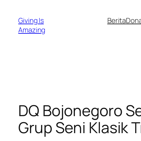
Skip
to
Giving Is
Berita
Dona
content
Amazing
DQ Bojonegoro Se
Grup Seni Klasik T