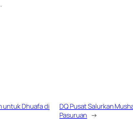
.
 untuk Dhuafa di
DQ Pusat Salurkan Musha
Pasuruan
→