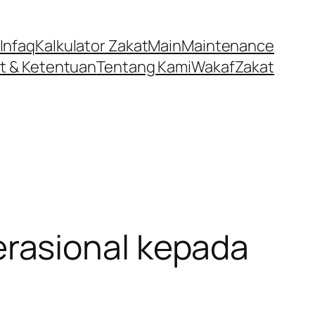
Infaq
Kalkulator Zakat
Main
Maintenance
t & Ketentuan
Tentang Kami
Wakaf
Zakat
rasional kepada