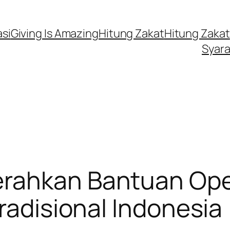
si
Giving Is Amazing
Hitung Zakat
Hitung Zakat
Syara
rahkan Bantuan Ope
radisional Indonesia