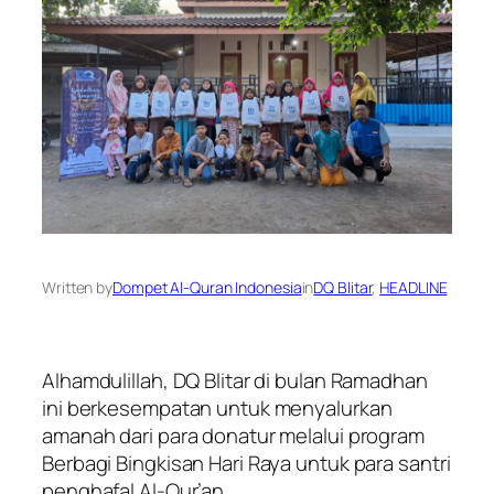
Written by
Dompet Al-Quran Indonesia
in
DQ Blitar
, 
HEADLINE
Alhamdulillah, DQ Blitar di bulan Ramadhan
ini berkesempatan untuk menyalurkan
amanah dari para donatur melalui program
Berbagi Bingkisan Hari Raya untuk para santri
penghafal Al-Qur’an.