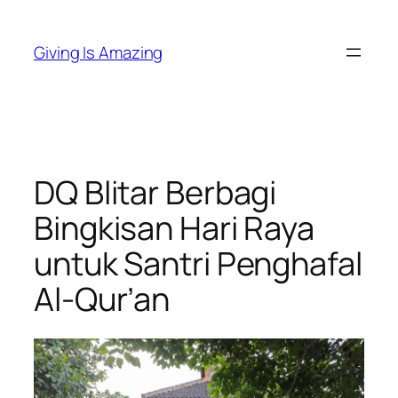
Skip
to
Giving Is Amazing
content
DQ Blitar Berbagi
Bingkisan Hari Raya
untuk Santri Penghafal
Al-Qur’an