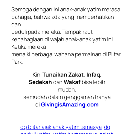
Semoga dengan ini anak-anak yatim merasa
bahagia, bahwa ada yang memperhatikan
dan
peduli pada mereka. Tampak raut
kebahagiaan di wajah anak-anak yatim ini
Ketika mereka
menaiki berbagai wahana permainan di Blitar
Park.
Kini
Tunaikan
Zakat
,
Infaq
,
Sedekah
dan
Wakaf
bisa lebih
mudah,
semudah dalam genggaman hanya
di
GivingisAmazing.com
dq blitar ajak anak yatim tamasya
dq