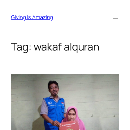
Skip
to
Giving Is Amazing
content
Tag:
wakaf alquran