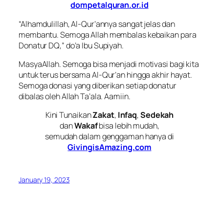
dompetalquran.or.id
“Alhamdulillah, Al-Qur’annya sangat jelas dan
membantu. Semoga Allah membalas kebaikan para
Donatur DQ,” do’a Ibu Supiyah.
MasyaAllah. Semoga bisa menjadi motivasi bagi kita
untuk terus bersama Al-Qur’an hingga akhir hayat.
Semoga donasi yang diberikan setiap donatur
dibalas oleh Allah Ta’ala. Aamiin.
Kini Tunaikan
Zakat
,
Infaq
,
Sedekah
dan
Wakaf
bisa lebih mudah,
semudah dalam genggaman hanya di
GivingisAmazing.com
January 19, 2023