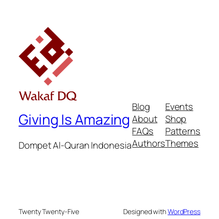
Blog
Events
Giving Is Amazing
About
Shop
FAQs
Patterns
Authors
Themes
Dompet Al-Quran Indonesia
Twenty Twenty-Five
Designed with
WordPress