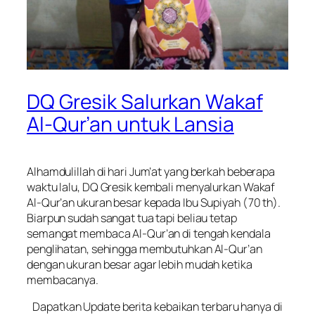
DQ Gresik Salurkan Wakaf
Al-Qur’an untuk Lansia
Alhamdulillah di hari Jum’at yang berkah beberapa
waktu lalu, DQ Gresik kembali menyalurkan Wakaf
Al-Qur’an ukuran besar kepada Ibu Supiyah (70 th).
Biarpun sudah sangat tua tapi beliau tetap
semangat membaca Al-Qur’an di tengah kendala
penglihatan, sehingga membutuhkan Al-Qur’an
dengan ukuran besar agar lebih mudah ketika
membacanya.
Dapatkan Update berita kebaikan terbaru hanya di