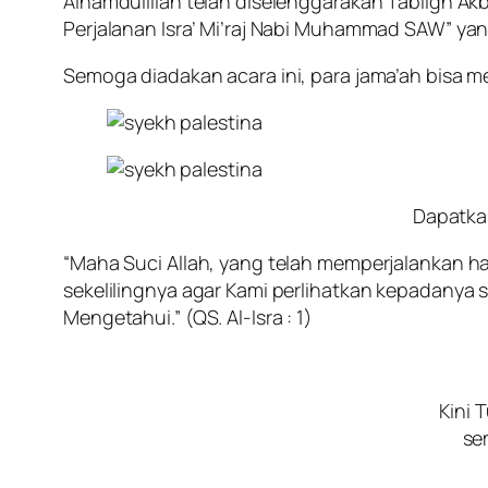
Alhamdulillah telah diselenggarakan Tabligh Ak
Perjalanan Isra’ Mi’raj Nabi Muhammad SAW” yan
Semoga diadakan acara ini, para jama’ah bisa 
Dapatkan
“Maha Suci Allah, yang telah memperjalankan ha
sekelilingnya agar Kami perlihatkan kepadany
Mengetahui.” (QS. Al-Isra : 1)
Kini 
se