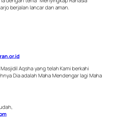
estina dengan tema “Menyingkap Rahasia
arjo berjalan lancar dan aman.
an.or.id
Masjidil Aqsha yang telah Kami berkahi
guhnya Dia adalah Maha Mendengar lagi Maha
mudah,
com