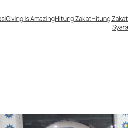
si
Giving Is Amazing
Hitung Zakat
Hitung Zakat
Syara