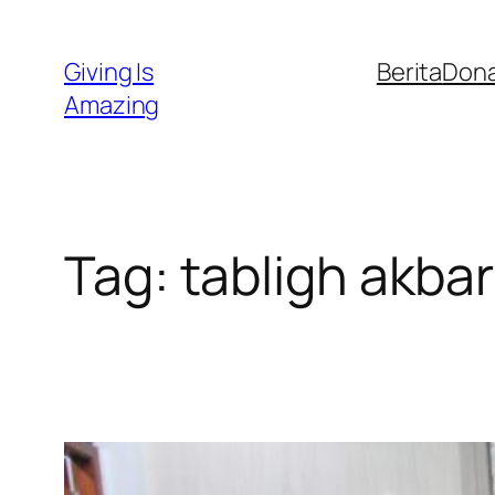
Skip
to
Giving Is
Berita
Dona
content
Amazing
Tag:
tabligh akbar