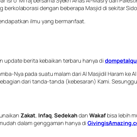
bar Isr’o’ Mi’raj bersama Syekh Anas Al-Masry dari Pal
g berkolaborasi dengan beberapa Masjid di sekitar Sido
mendapatkan ilmu yang bermanfaat.
 update berita kebaikan terbaru hanya di
dompetalqur
mba-Nya pada suatu malam dari Al Masjidil Haram ke Al 
a sebagian dari tanda-tanda (kebesaran) Kami. Sesung
Tunaikan
Zakat
,
Infaq
,
Sedekah
dan
Wakaf
bisa lebih 
mudah dalam genggaman hanya di
GivingisAmazing.