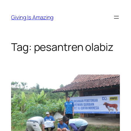
Skip
to
Giving Is Amazing
content
Tag:
pesantren olabiz