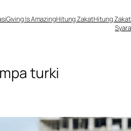
si
Giving Is Amazing
Hitung Zakat
Hitung Zakat
Syara
mpa turki