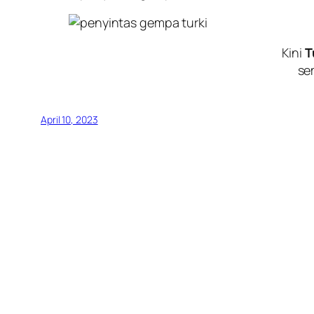
Kini
T
se
April 10, 2023