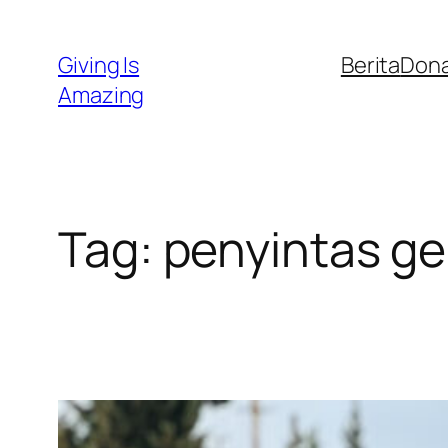
Skip
to
Giving Is
Berita
Dona
content
Amazing
Tag:
penyintas ge