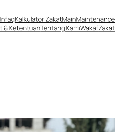
Infaq
Kalkulator Zakat
Main
Maintenance
t & Ketentuan
Tentang Kami
Wakaf
Zakat