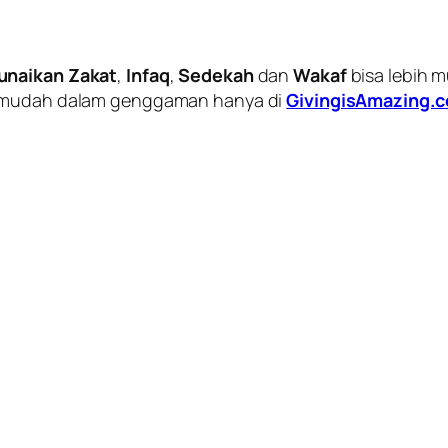
unaikan Zakat
,
Infaq
,
Sedekah
dan
Wakaf
bisa lebih 
mudah dalam genggaman hanya di
GivingisAmazing.