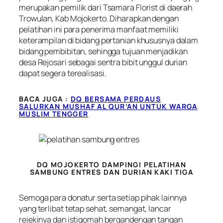
merupakan pemilik dari Tsamara Florist di daerah
Trowulan, Kab Mojokerto. Diharapkan dengan
pelatihan ini para penerima manfaat memiliki
keterampilan di bidang pertanian khususnya dalam
bidang pembibitan, sehingga tujuan menjadikan
desa Rejosari sebagai sentra bibit unggul durian
dapat segera terealisasi.
BACA JUGA :
DQ BERSAMA PERDAUS
SALURKAN MUSHAF AL QUR’AN UNTUK WARGA
MUSLIM TENGGER
DQ MOJOKERTO DAMPINGI PELATIHAN
SAMBUNG ENTRES DAN DURIAN KAKI TIGA
Semoga para donatur serta setiap pihak lainnya
yang terlibat tetap sehat, semangat, lancar
rejekinya dan istiqomah bergandengan tangan