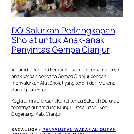
DQ Salurkan Perlengkapan
Sholat untuk Anak-anak
Penyintas Gempa Cianjur
Alhamdulillah, DQ kembali bisa membersamai anak-
anak korban bencana Gempa Cianjur dengan
menyalurkan Alat Sholat yang terdiri dari Mukena,
Sarung dan Peci.
Kegiatan ini dilaksanakan di tenda Sekolah Darurat,
tepatnya di Kampung Munjul, Desa Gasol, Kec.
Cugenang, Kab. Cianjur
BACA JUGA :
PENYALURAN WAKAF AL-QURAN
DAN ALAT SHOLAT UNTUK MUALAF