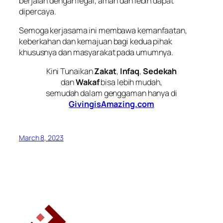
berjalan dengan legal, aman dan lebih dapat
dipercaya.
Semoga kerjasama ini membawa kemanfaatan,
keberkahan dan kemajuan bagi kedua pihak
khususnya dan masyarakat pada umumnya.
Kini Tunaikan
Zakat
,
Infaq
,
Sedekah
dan
Wakaf
bisa lebih mudah,
semudah dalam genggaman hanya di
GivingisAmazing.com
March 8, 2023