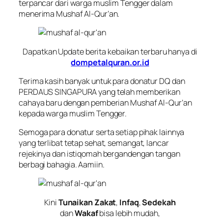
terpancar dari warga muslim Tengger dalam
menerima Mushaf Al-Qur’an.
Dapatkan Update berita kebaikan terbaru hanya di
dompetalquran.or.id
Terima kasih banyak untuk para donatur DQ dan
PERDAUS SINGAPURA yang telah memberikan
cahaya baru dengan pemberian Mushaf Al-Qur’an
kepada warga muslim Tengger.
Semoga para donatur serta setiap pihak lainnya
yang terlibat tetap sehat, semangat, lancar
rejekinya dan istiqomah bergandengan tangan
berbagi bahagia. Aamiin.
Kini
Tunaikan Zakat
,
Infaq
,
Sedekah
dan
Wakaf
bisa lebih mudah,