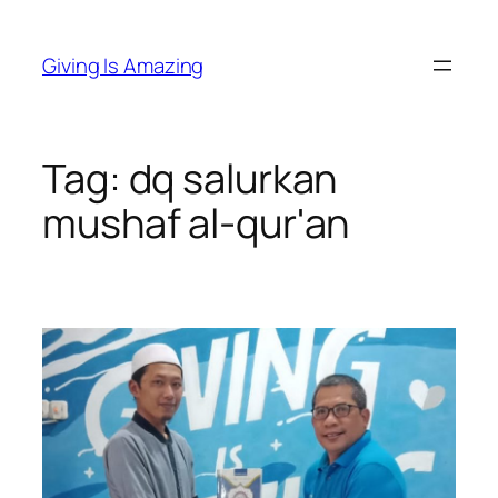
Skip
to
Giving Is Amazing
content
Tag:
dq salurkan
mushaf al-qur'an