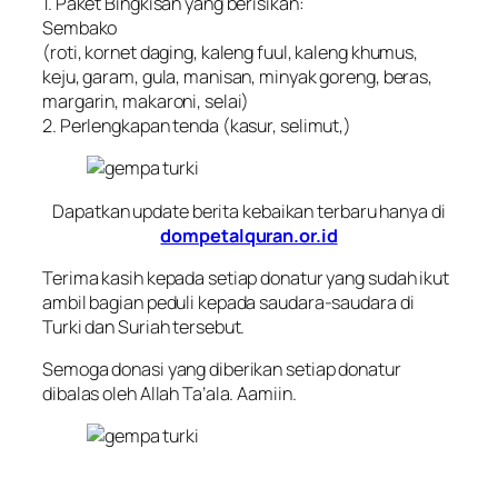
1. Paket Bingkisan yang berisikan:
Sembako
(roti, kornet daging, kaleng fuul, kaleng khumus,
keju, garam, gula, manisan, minyak goreng, beras,
margarin, makaroni, selai)
2. Perlengkapan tenda (kasur, selimut,)
Dapatkan update berita kebaikan terbaru hanya di
dompetalquran.or.id
Terima kasih kepada setiap donatur yang sudah ikut
ambil bagian peduli kepada saudara-saudara di
Turki dan Suriah tersebut.
Semoga donasi yang diberikan setiap donatur
dibalas oleh Allah Ta’ala. Aamiin.