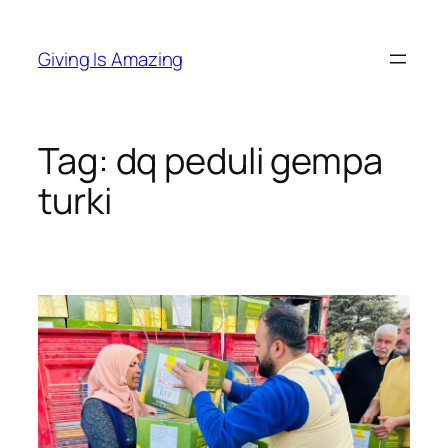
Skip
to
Giving Is Amazing
content
Tag:
dq peduli gempa
turki