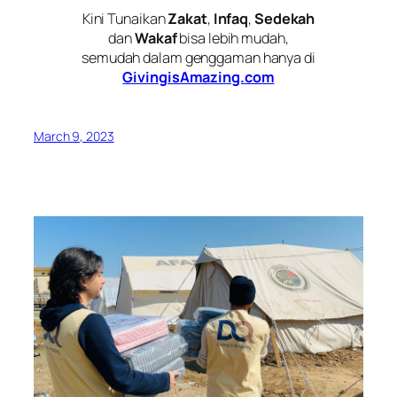
Kini Tunaikan
Zakat
,
Infaq
,
Sedekah
dan
Wakaf
bisa lebih mudah,
semudah dalam genggaman hanya di
GivingisAmazing.com
March 9, 2023