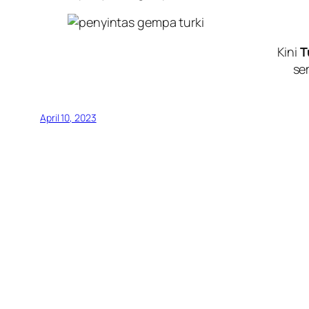
Kini
T
se
April 10, 2023