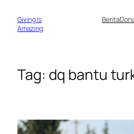
Skip
to
Giving Is
Berita
Dona
content
Amazing
Tag:
dq bantu turk