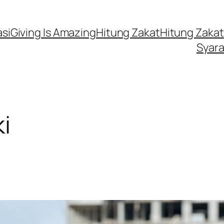
si
Giving Is Amazing
Hitung Zakat
Hitung Zakat
Syara
i