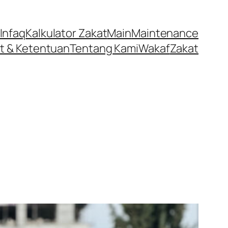
Infaq
Kalkulator Zakat
Main
Maintenance
t & Ketentuan
Tentang Kami
Wakaf
Zakat