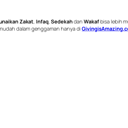
unaikan Zakat
,
Infaq
,
Sedekah
dan
Wakaf
bisa lebih 
mudah dalam genggaman hanya di
GivingisAmazing.