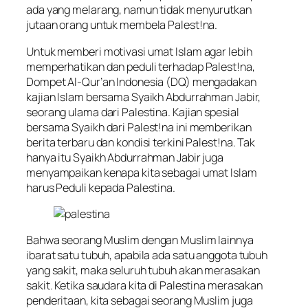
ada yang melarang, namun tidak menyurutkan
jutaan orang untuk membela Palest!na.
Untuk memberi motivasi umat Islam agar lebih
memperhatikan dan peduli terhadap Palest!na,
Dompet Al-Qur’an Indonesia (DQ) mengadakan
kajian Islam bersama Syaikh Abdurrahman Jabir,
seorang ulama dari Palestina. Kajian spesial
bersama Syaikh dari Palest!na ini memberikan
berita terbaru dan kondisi terkini Palest!na. Tak
hanya itu Syaikh Abdurrahman Jabir juga
menyampaikan kenapa kita sebagai umat Islam
harus Peduli kepada Palestina.
Bahwa seorang Muslim dengan Muslim lainnya
ibarat satu tubuh, apabila ada satu anggota tubuh
yang sakit, maka seluruh tubuh akan merasakan
sakit. Ketika saudara kita di Palestina merasakan
penderitaan, kita sebagai seorang Muslim juga