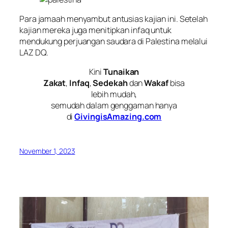
Para jamaah menyambut antusias kajian ini. Setelah
kajian mereka juga menitipkan infaq untuk
mendukung perjuangan saudara di Palestina melalui
LAZ DQ.
Kini
Tunaikan
Zakat
,
Infaq
,
Sedekah
dan
Wakaf
bisa
lebih mudah,
semudah dalam genggaman hanya
di
GivingisAmazing.com
November 1, 2023