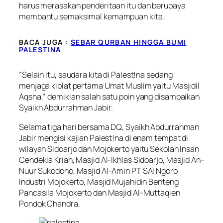
harus merasakan penderitaan itu dan berupaya
membantu semaksimal kemampuan kita.
BACA JUGA :
SEBAR QURBAN HINGGA BUMI
PALESTINA
“Selain itu, saudara kita di Palest!na sedang
menjaga kiblat pertama Umat Muslim yaitu Masjidil
Aqsha,” demikian salah satu poin yang disampaikan
Syaikh Abdurrahman Jabir.
Selama tiga hari bersama DQ, Syaikh Abdurrahman
Jabir mengisi kajian Palest!na di enam tempat di
wilayah Sidoarjo dan Mojokerto yaitu Sekolah Insan
Cendekia Krian, Masjid Al-Ikhlas Sidoarjo, Masjid An-
Nuur Sukodono, Masjid Al-Amin PT SAI Ngoro
Industri Mojokerto, Masjid Mujahidin Benteng
Pancasila Mojokerto dan Masjid Al-Muttaqien
Pondok Chandra.