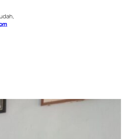
mudah,
com