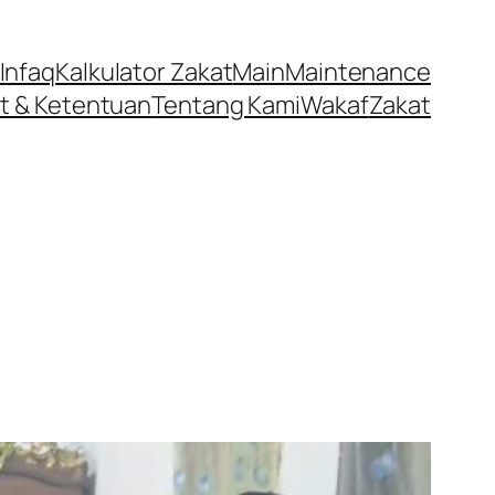
Infaq
Kalkulator Zakat
Main
Maintenance
t & Ketentuan
Tentang Kami
Wakaf
Zakat