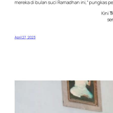
mereka di bulan suci Ramadhan ini,” pungkas per
Kini
T
se
April 27, 2023