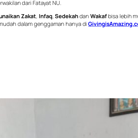
wakilan dari Fatayat NU.
unaikan Zakat
,
Infaq
,
Sedekah
dan
Wakaf
bisa lebih 
mudah dalam genggaman hanya di
GivingisAmazing.