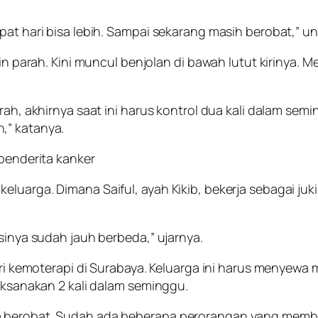
pat hari bisa lebih. Sampai sekarang masih berobat,” u
in parah. Kini muncul benjolan di bawah lutut kirinya. M
arah, akhirnya saat ini harus kontrol dua kali dalam se
,” katanya.
luarga. Dimana Saiful, ayah Kikib, bekerja sebagai juk
isinya sudah jauh berbeda,” ujarnya.
wiri kemoterapi di Surabaya. Keluarga ini harus menyewa
laksanakan 2 kali dalam seminggu.
a berobat. Sudah ada beberapa perorangan yang memba