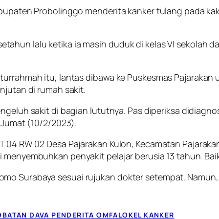
bupaten Probolinggo menderita kanker tulang pada kaki k
k setahun lalu ketika ia masih duduk di kelas VI sekolah 
aturrahmah itu, lantas dibawa ke Puskesmas Pajarakan 
njutan di rumah sakit.
ngeluh sakit di bagian lututnya. Pas diperiksa didiagn
, Jumat (10/2/2023).
 RT 04 RW 02 Desa Pajarakan Kulon, Kecamatan Pajaraka
i menyembuhkan penyakit pelajar berusia 13 tahun. Baik
omo Surabaya sesuai rujukan dokter setempat. Namun, 
OBATAN DAVA PENDERITA OMFALOKEL KANKER