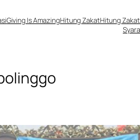
si
Giving Is Amazing
Hitung Zakat
Hitung Zakat
Syara
bolinggo