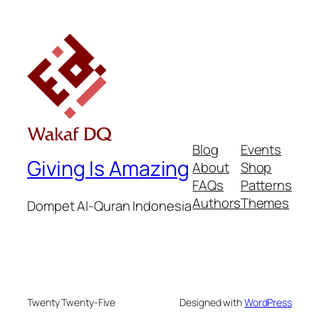
Blog
Events
Giving Is Amazing
About
Shop
FAQs
Patterns
Authors
Themes
Dompet Al-Quran Indonesia
Twenty Twenty-Five
Designed with
WordPress