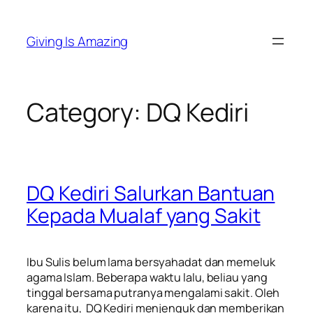
Skip
to
Giving Is Amazing
content
Category:
DQ Kediri
DQ Kediri Salurkan Bantuan
Kepada Mualaf yang Sakit
Ibu Sulis belum lama bersyahadat dan memeluk
agama Islam. Beberapa waktu lalu, beliau yang
tinggal bersama putranya mengalami sakit. Oleh
karena itu, DQ Kediri menjenguk dan memberikan