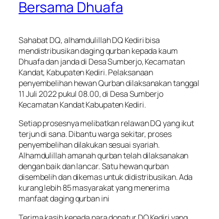
Bersama Dhuafa
Sahabat DQ, alhamdulillah DQ Kediri bisa
mendistribusikan daging qurban kepada kaum
Dhuafa dan janda di Desa Sumberjo, Kecamatan
Kandat, Kabupaten Kediri. Pelaksanaan
penyembelihan hewan Qurban dilaksanakan tanggal
11 Juli 2022 pukul 08.00, di Desa Sumberjo
Kecamatan Kandat Kabupaten Kediri.
Setiap prosesnya melibatkan relawan DQ yang ikut
terjun di sana. Dibantu warga sekitar, proses
penyembelihan dilakukan sesuai syariah.
Alhamdulillah amanah qurban telah dilaksanakan
dengan baik dan lancar. Satu hewan qurban
disembelih dan dikemas untuk didistribusikan. Ada
kurang lebih 85 masyarakat yang menerima
manfaat daging qurban ini
Terima kasih kepada para donatur DQ Kediri yang